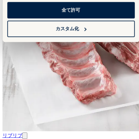
全て許可
カスタム化
リブ
リブ